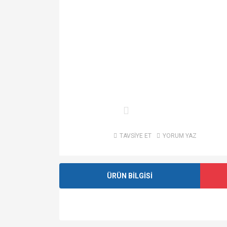
TAVSİYE ET
YORUM YAZ
ÜRÜN BİLGİSİ
Bu ürünün fiyat bilgisi, resim, ürün açıklamalarında v