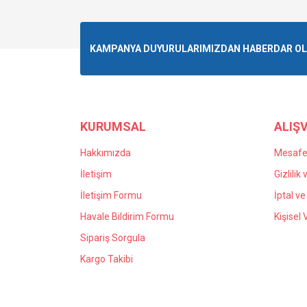
Görüş ve önerileriniz için teşekkür ederiz.
Ürün resmi kalitesiz, bozuk veya görüntülenemiyo
KAMPANYA DUYURULARIMIZDAN HABERDAR OLMA
Ürün açıklamasında eksik bilgiler bulunuyor.
Ürün bilgilerinde hatalar bulunuyor.
Ürün fiyatı diğer sitelerden daha pahalı.
Bu ürüne benzer farklı alternatifler olmalı.
KURUMSAL
ALIŞV
Hakkımızda
Mesafel
İletişim
Gizlilik
İletişim Formu
İptal ve
Havale Bildirim Formu
Kişisel 
Sipariş Sorgula
Kargo Takibi