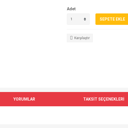
Adet
SEPETE EKLE
Karşılaştır
YORUMLAR
TAKSİT SEÇENEKLERİ
e diğer konularda yetersiz gördüğünüz noktaları öneri formunu kullanarak tarafımı