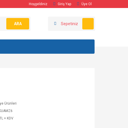
Hoşgeldiniz
Giriş Yap
Üye Ol
ARA
Sepetiniz
iye Ürünleri
KUAMZ6
TL + KDV