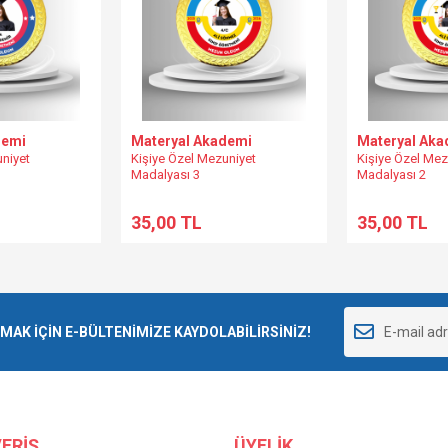
demi
Materyal Akademi
Materyal Aka
uniyet
Kişiye Özel Mezuniyet
Kişiye Özel Mez
Madalyası 3
Madalyası 2
35,00 TL
35,00 TL
K İÇİN E-BÜLTENİMİZE KAYDOLABİLİRSİNİZ!
ERİŞ
ÜYELİK