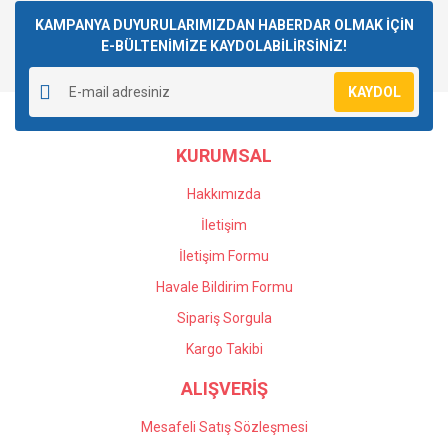
kullanarak tarafımıza iletebilirsiniz.
Görüş ve önerileriniz için teşekkür ederiz.
KAMPANYA DUYURULARIMIZDAN HABERDAR OLMAK İÇİN
E-BÜLTENİMİZE KAYDOLABİLİRSİNİZ!
Yorum Yaz
Ürün resmi kalitesiz, bozuk veya görüntülenemiyor.
KAYDOL
Ürün açıklamasında eksik bilgiler bulunuyor.
Ürün bilgilerinde hatalar bulunuyor.
KURUMSAL
Ürün fiyatı diğer sitelerden daha pahalı.
Bu ürüne benzer farklı alternatifler olmalı.
Hakkımızda
İletişim
İletişim Formu
Havale Bildirim Formu
Gönder
Sipariş Sorgula
Kargo Takibi
ALIŞVERİŞ
Mesafeli Satış Sözleşmesi