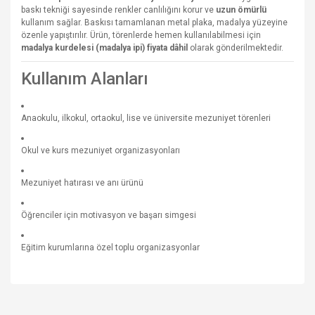
baskı tekniği sayesinde renkler canlılığını korur ve
uzun ömürlü
kullanım sağlar. Baskısı tamamlanan metal plaka, madalya yüzeyine
özenle yapıştırılır. Ürün, törenlerde hemen kullanılabilmesi için
madalya kurdelesi (madalya ipi) fiyata dâhil
olarak gönderilmektedir.
Kullanım Alanları
Anaokulu, ilkokul, ortaokul, lise ve üniversite mezuniyet törenleri
Okul ve kurs mezuniyet organizasyonları
Mezuniyet hatırası ve anı ürünü
Öğrenciler için motivasyon ve başarı simgesi
Eğitim kurumlarına özel toplu organizasyonlar
Bu ürünün fiyat bilgisi, resim, ürün açıklamalarında ve diğer
konularda yetersiz gördüğünüz noktaları öneri formunu
Bu ürüne ilk yorumu siz yapın!