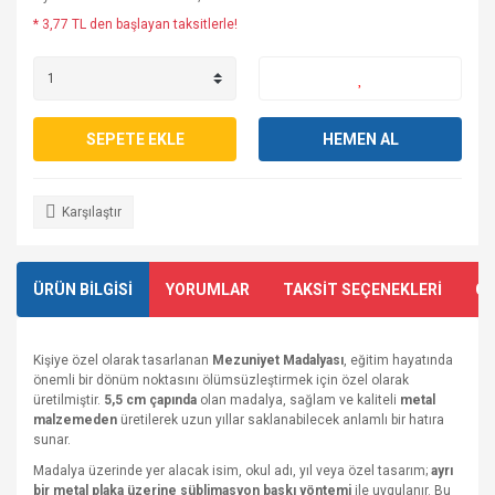
* 3,77 TL den başlayan taksitlerle!
SEPETE EKLE
HEMEN AL
Karşılaştır
ÜRÜN BİLGİSİ
YORUMLAR
TAKSİT SEÇENEKLERİ
ÖN
Kişiye özel olarak tasarlanan
Mezuniyet Madalyası
, eğitim hayatında
önemli bir dönüm noktasını ölümsüzleştirmek için özel olarak
üretilmiştir.
5,5 cm çapında
olan madalya, sağlam ve kaliteli
metal
malzemeden
üretilerek uzun yıllar saklanabilecek anlamlı bir hatıra
sunar.
Madalya üzerinde yer alacak isim, okul adı, yıl veya özel tasarım;
ayrı
bir metal plaka üzerine süblimasyon baskı yöntemi
ile uygulanır. Bu