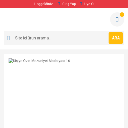
Hoşgeldiniz
Giriş Yap
Üye Ol
ARA