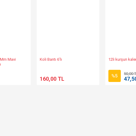
0 Mm Mavi
Koli Bantı 6'lı
12li kurşun kal
m
50,00 
%5
160,00 TL
47,5