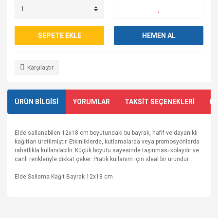
SEPETE EKLE
HEMEN AL
Karşılaştır
ÜRÜN BİLGİSİ
YORUMLAR
TAKSİT SEÇENEKLERİ
ÖN
Elde sallanabilen 12x18 cm boyutundaki bu bayrak, hafif ve dayanıklı
kağıttan üretilmiştir. Etkinliklerde, kutlamalarda veya promosyonlarda
rahatlıkla kullanılabilir. Küçük boyutu sayesinde taşınması kolaydır ve
canlı renkleriyle dikkat çeker. Pratik kullanım için ideal bir üründür.
Elde Sallama Kağıt Bayrak 12x18 cm
Bu ürünün fiyat bilgisi, resim, ürün açıklamalarında ve diğer
konularda yetersiz gördüğünüz noktaları öneri formunu
Bu ürüne ilk yorumu siz yapın!