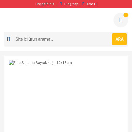
Hoşgeldiniz
Giriş Yap
Üye Ol
ARA