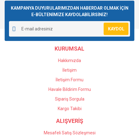
kullanarak tarafımıza iletebilirsiniz.
Görüş ve önerileriniz için teşekkür ederiz.
KAMPANYA DUYURULARIMIZDAN HABERDAR OLMAK İÇİN
E-BÜLTENİMİZE KAYDOLABİLİRSİNİZ!
Yorum Yaz
Ürün resmi kalitesiz, bozuk veya görüntülenemiyor.
KAYDOL
Ürün açıklamasında eksik bilgiler bulunuyor.
Ürün bilgilerinde hatalar bulunuyor.
KURUMSAL
Ürün fiyatı diğer sitelerden daha pahalı.
Bu ürüne benzer farklı alternatifler olmalı.
Hakkımızda
İletişim
İletişim Formu
Havale Bildirim Formu
Gönder
Sipariş Sorgula
Kargo Takibi
ALIŞVERİŞ
Mesafeli Satış Sözleşmesi