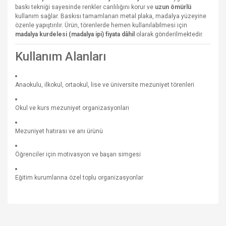
baskı tekniği sayesinde renkler canlılığını korur ve
uzun ömürlü
kullanım sağlar. Baskısı tamamlanan metal plaka, madalya yüzeyine
özenle yapıştırılır. Ürün, törenlerde hemen kullanılabilmesi için
madalya kurdelesi (madalya ipi) fiyata dâhil
olarak gönderilmektedir.
Kullanım Alanları
Anaokulu, ilkokul, ortaokul, lise ve üniversite mezuniyet törenleri
Okul ve kurs mezuniyet organizasyonları
Mezuniyet hatırası ve anı ürünü
Öğrenciler için motivasyon ve başarı simgesi
Eğitim kurumlarına özel toplu organizasyonlar
Bu ürünün fiyat bilgisi, resim, ürün açıklamalarında ve diğer
konularda yetersiz gördüğünüz noktaları öneri formunu
Bu ürüne ilk yorumu siz yapın!