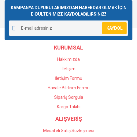
kullanarak tarafımıza iletebilirsiniz.
Görüş ve önerileriniz için teşekkür ederiz.
KAMPANYA DUYURULARIMIZDAN HABERDAR OLMAK İÇİN
E-BÜLTENİMİZE KAYDOLABİLİRSİNİZ!
Yorum Yaz
Ürün resmi kalitesiz, bozuk veya görüntülenemiyor.
KAYDOL
Ürün açıklamasında eksik bilgiler bulunuyor.
Ürün bilgilerinde hatalar bulunuyor.
KURUMSAL
Ürün fiyatı diğer sitelerden daha pahalı.
Bu ürüne benzer farklı alternatifler olmalı.
Hakkımızda
İletişim
İletişim Formu
Havale Bildirim Formu
Gönder
Sipariş Sorgula
Kargo Takibi
ALIŞVERİŞ
Mesafeli Satış Sözleşmesi