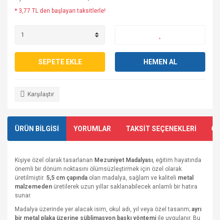
* 3,77 TL den başlayan taksitlerle!
SEPETE EKLE
HEMEN AL
Karşılaştır
ÜRÜN BİLGİSİ
YORUMLAR
TAKSİT SEÇENEKLERİ
ÖN
Kişiye özel olarak tasarlanan
Mezuniyet Madalyası
, eğitim hayatında
önemli bir dönüm noktasını ölümsüzleştirmek için özel olarak
üretilmiştir.
5,5 cm çapında
olan madalya, sağlam ve kaliteli
metal
malzemeden
üretilerek uzun yıllar saklanabilecek anlamlı bir hatıra
sunar.
Madalya üzerinde yer alacak isim, okul adı, yıl veya özel tasarım;
ayrı
bir metal plaka üzerine süblimasyon baskı yöntemi
ile uygulanır. Bu