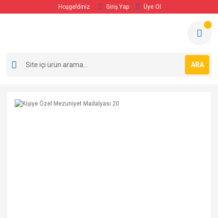
Hoşgeldiniz
Giriş Yap
Üye Ol
ARA