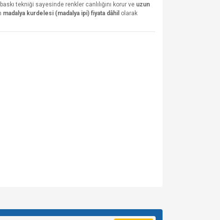
 baskı tekniği sayesinde renkler canlılığını korur ve
uzun
in
madalya kurdelesi (madalya ipi) fiyata dâhil
olarak
za iletebilirsiniz.