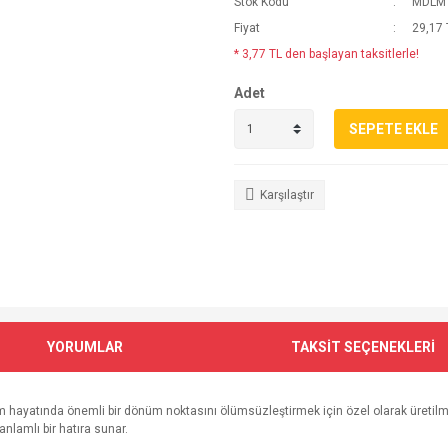
Stok Kodu
MDLM
Fiyat
29,17 
* 3,77 TL den başlayan taksitlerle!
Adet
SEPETE EKLE
Karşılaştır
YORUMLAR
TAKSİT SEÇENEKLERİ
im hayatında önemli bir dönüm noktasını ölümsüzleştirmek için özel olarak üretilmi
anlamlı bir hatıra sunar.