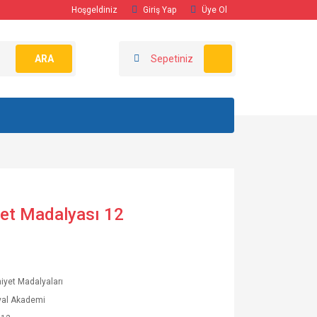
Hoşgeldiniz
Giriş Yap
Üye Ol
ARA
Sepetiniz
yet Madalyası 12
yet Madalyaları
yal Akademi