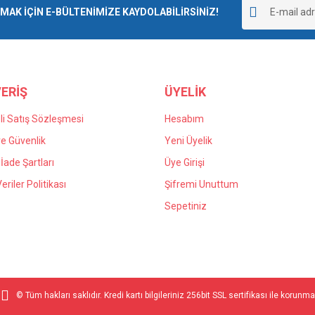
r.
K İÇİN E-BÜLTENİMİZE KAYDOLABİLİRSİNİZ!
Yorum Yaz
ERİŞ
ÜYELİK
i Satış Sözleşmesi
Hesabım
 ve Güvenlik
Yeni Üyelik
 İade Şartları
Üye Girişi
Gönder
Veriler Politikası
Şifremi Unuttum
Sepetiniz
© Tüm hakları saklıdır. Kredi kartı bilgileriniz 256bit SSL sertifikası ile korunma