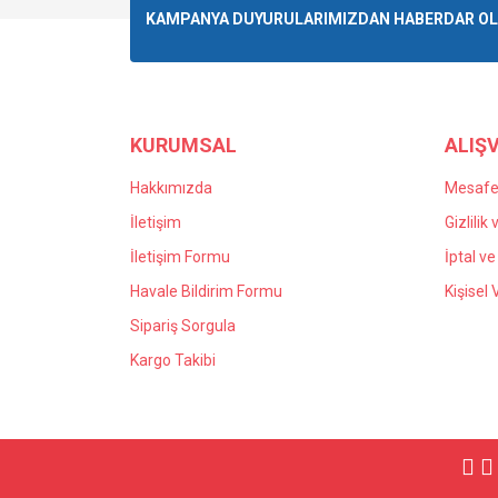
Ürün resmi kalitesiz, bozuk veya görüntülenemiyo
KAMPANYA DUYURULARIMIZDAN HABERDAR OLMA
Ürün açıklamasında eksik bilgiler bulunuyor.
Ürün bilgilerinde hatalar bulunuyor.
Ürün fiyatı diğer sitelerden daha pahalı.
Bu ürüne benzer farklı alternatifler olmalı.
KURUMSAL
ALIŞV
Hakkımızda
Mesafel
İletişim
Gizlilik
İletişim Formu
İptal ve
Havale Bildirim Formu
Kişisel 
Sipariş Sorgula
Kargo Takibi