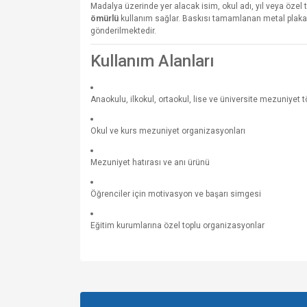
Madalya üzerinde yer alacak isim, okul adı, yıl veya özel
ömürlü
kullanım sağlar. Baskısı tamamlanan metal plaka, 
gönderilmektedir.
Kullanım Alanları
Anaokulu, ilkokul, ortaokul, lise ve üniversite mezuniyet t
Okul ve kurs mezuniyet organizasyonları
Mezuniyet hatırası ve anı ürünü
Öğrenciler için motivasyon ve başarı simgesi
Eğitim kurumlarına özel toplu organizasyonlar
Bu ürünün fiyat bilgisi, resim, ürün açıklamalarında v
Görüş ve önerileriniz için teşekkür ederiz.