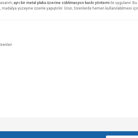
 tasarım;
ayrı bir metal plaka üzerine süblimasyon baskı yöntemi
ile uygulanır. Bu
madalya yüzeyine özenle yapıştırılır. Ürün, törenlerde hemen kullanılabilmesi iç
örenleri
e diğer konularda yetersiz gördüğünüz noktaları öneri formunu kullanarak tarafımı
Bu ürüne ilk yorumu siz yapın!