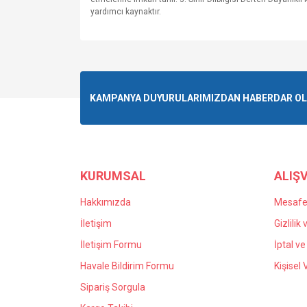
yardımcı kaynaktır.
Bu ürünün fiyat bilgisi, resim, ürün açıklamalarında v
Görüş ve önerileriniz için teşekkür ederiz.
Ürün resmi kalitesiz, bozuk veya görüntülenemiyo
KAMPANYA DUYURULARIMIZDAN HABERDAR OLMA
Ürün açıklamasında eksik bilgiler bulunuyor.
Ürün bilgilerinde hatalar bulunuyor.
Ürün fiyatı diğer sitelerden daha pahalı.
Bu ürüne benzer farklı alternatifler olmalı.
KURUMSAL
ALIŞV
Hakkımızda
Mesafel
İletişim
Gizlilik
İletişim Formu
İptal ve
Havale Bildirim Formu
Kişisel 
Sipariş Sorgula