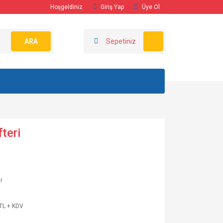
Hoşgeldiniz
Giriş Yap
Üye Ol
ARA
Sepetiniz
fteri
r
TL + KDV