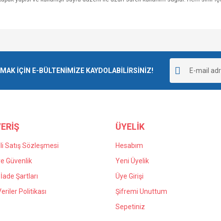
e diğer konularda yetersiz gördüğünüz noktaları öneri formunu kullanarak tarafımı
Bu ürüne ilk yorumu siz yapın!
r.
K İÇİN E-BÜLTENİMİZE KAYDOLABİLİRSİNİZ!
Yorum Yaz
ERİŞ
ÜYELİK
i Satış Sözleşmesi
Hesabım
 ve Güvenlik
Yeni Üyelik
 İade Şartları
Üye Girişi
Gönder
Veriler Politikası
Şifremi Unuttum
Sepetiniz