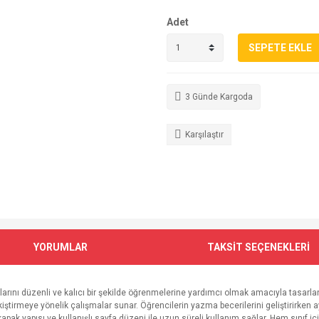
Adet
SEPETE EKLE
3 Günde Kargoda
Karşılaştır
YORUMLAR
TAKSİT SEÇENEKLERİ
 konularını düzenli ve kalıcı bir şekilde öğrenmelerine yardımcı olmak amacıyla tasar
 pekiştirmeye yönelik çalışmalar sunar. Öğrencilerin yazma becerilerini geliştirirken
ı kapak yapısı ve kullanışlı sayfa düzeni ile uzun süreli kullanım sağlar. Hem sınıf i