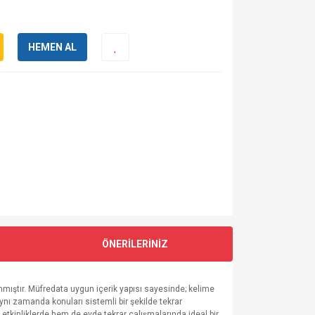
HEMEN AL
ÖNERİLERİNİZ
lanmıştır. Müfredata uygun içerik yapısı sayesinde; kelime
 aynı zamanda konuları sistemli bir şekilde tekrar
çi etkinliklerde hem de evde tekrar çalışmalarında ideal bir