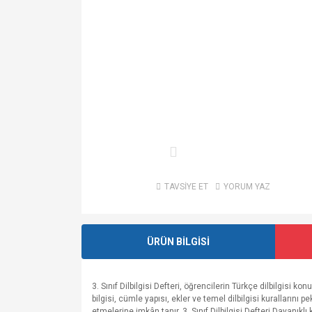
TAVSİYE ET
YORUM YAZ
ÜRÜN BİLGİSİ
3. Sınıf Dilbilgisi Defteri, öğrencilerin Türkçe dilbilgisi
bilgisi, cümle yapısı, ekler ve temel dilbilgisi kurallarını
etmelerine imkân tanır. 3. Sınıf Dilbilgisi Defteri Dayanıkl