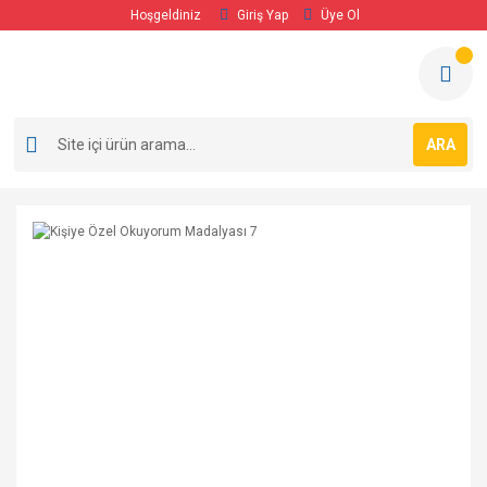
Hoşgeldiniz
Giriş Yap
Üye Ol
ARA