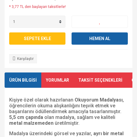
* 3,77 TL den başlayan taksitlerle!
SEPETE EKLE
HEMEN AL
Karşılaştır
ÜRÜN BİLGİSİ
YORUMLAR
TAKSİT SEÇENEKLERİ
ÖN
Kişiye özel olarak hazırlanan
Okuyorum Madalyası
,
öğrencilerin okuma alışkanlığını teşvik etmek ve
başarılarını ödüllendirmek amacıyla tasarlanmıştır.
5,5 cm çapında
olan madalya, sağlam ve kaliteli
metal malzemeden
üretilmiştir.
Madalya üzerindeki görsel ve yazılar,
ayrı bir metal