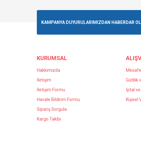
Görüş ve önerileriniz için teşekkür ederiz.
Ürün resmi kalitesiz, bozuk veya görüntülenemiyo
KAMPANYA DUYURULARIMIZDAN HABERDAR OLMA
Ürün açıklamasında eksik bilgiler bulunuyor.
Ürün bilgilerinde hatalar bulunuyor.
Ürün fiyatı diğer sitelerden daha pahalı.
Bu ürüne benzer farklı alternatifler olmalı.
KURUMSAL
ALIŞV
Hakkımızda
Mesafel
İletişim
Gizlilik
İletişim Formu
İptal ve
Havale Bildirim Formu
Kişisel 
Sipariş Sorgula
Kargo Takibi