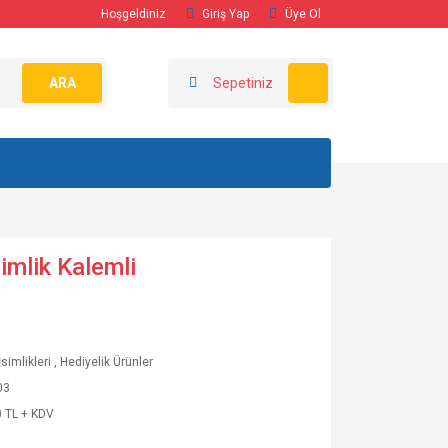
Hoşgeldiniz
Giriş Yap
Üye Ol
ARA
Sepetiniz
imlik Kalemli
simlikleri
,
Hediyelik Ürünler
03
 TL + KDV