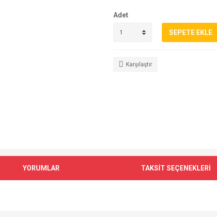
Adet
SEPETE EKLE
Karşılaştır
YORUMLAR
TAKSİT SEÇENEKLERİ
e diğer konularda yetersiz gördüğünüz noktaları öneri formunu kullanarak tarafımı