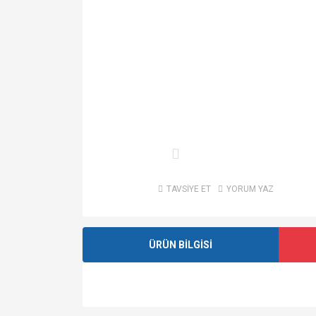
TAVSİYE ET
YORUM YAZ
ÜRÜN BİLGİSİ
Bu ürünün fiyat bilgisi, resim, ürün açıklamalarında v