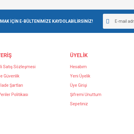
Bu ürüne ilk yorumu siz yapın!
r.
K İÇİN E-BÜLTENİMİZE KAYDOLABİLİRSİNİZ!
Yorum Yaz
ERİŞ
ÜYELİK
i Satış Sözleşmesi
Hesabım
 ve Güvenlik
Yeni Üyelik
 İade Şartları
Üye Girişi
Gönder
Veriler Politikası
Şifremi Unuttum
Sepetiniz