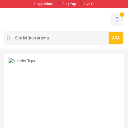
Hoşgeldiniz
Giriş Yap
Üye Ol
ARA