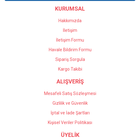
Ürün bilgilerinde hatalar bulunuyor.
KURUMSAL
Ürün fiyatı diğer sitelerden daha pahalı.
Bu ürüne benzer farklı alternatifler olmalı.
Hakkımızda
İletişim
İletişim Formu
Havale Bildirim Formu
Gönder
Sipariş Sorgula
Kargo Takibi
ALIŞVERİŞ
Mesafeli Satış Sözleşmesi
Gizlilik ve Güvenlik
İptal ve İade Şartları
Kişisel Veriler Politikası
ÜYELİK